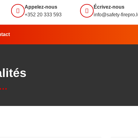
Appelez-nous
Écrivez-nous
+352 20 333 593
info@safety-firepro.
tact
lités